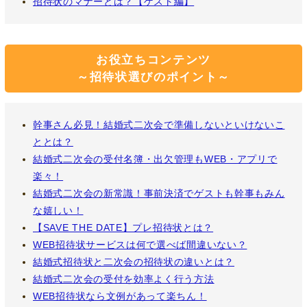
招待状のマナーとは？【ゲスト編】
お役立ちコンテンツ
～招待状選びのポイント～
幹事さん必見！結婚式二次会で準備しないといけないこ
ととは？
結婚式二次会の受付名簿・出欠管理もWEB・アプリで
楽々！
結婚式二次会の新常識！事前決済でゲストも幹事もみん
な嬉しい！
【SAVE THE DATE】プレ招待状とは？
WEB招待状サービスは何で選べば間違いない？
結婚式招待状と二次会の招待状の違いとは？
結婚式二次会の受付を効率よく行う方法
WEB招待状なら文例があって楽ちん！