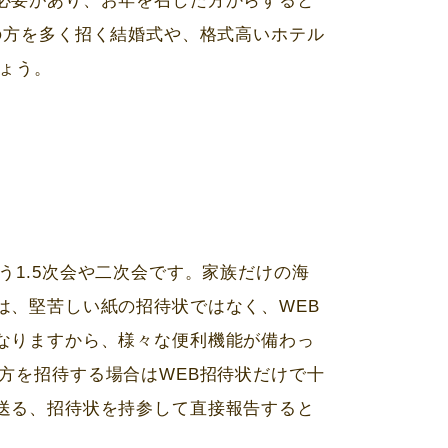
必要があり、お年を召した方からすると
の方を多く招く結婚式や、格式高いホテル
ょう。
う
1.5
次会や二次会です。家族だけの海
は、堅苦しい紙の招待状ではなく、
WEB
なりますから、様々な便利機能が備わっ
方を招待する場合は
WEB
招待状だけで十
送る、招待状を持参して直接報告すると