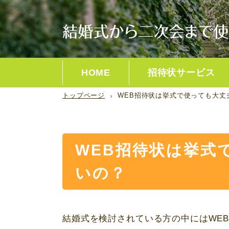
HOME
招待状サービス
トップページ
WEB招待状は挙式で使っても大丈
楽々ウェブ招待状
WEDDING DAY
ビルーチェ
WEB招待状は挙式
DEAR
いの？
結婚式を検討されている方の中には
WE